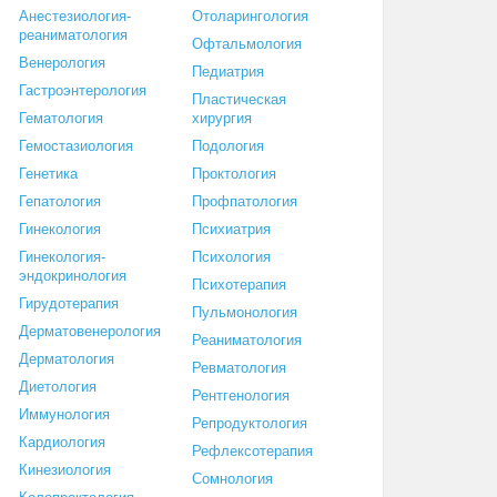
Анестезиология-
Отоларингология
реаниматология
Офтальмология
Венерология
Педиатрия
Гастроэнтерология
Пластическая
Гематология
хирургия
Гемостазиология
Подология
Генетика
Проктология
Гепатология
Профпатология
Гинекология
Психиатрия
Гинекология-
Психология
эндокринология
Психотерапия
Гирудотерапия
Пульмонология
Дерматовенерология
Реаниматология
Дерматология
Ревматология
Диетология
Рентгенология
Иммунология
Репродуктология
Кардиология
Рефлексотерапия
Кинезиология
Сомнология