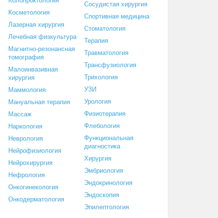
Колопроктология
Сосудистая хирургия
Косметология
Спортивная медицина
Лазерная хирургия
Стоматология
Лечебная физкультура
Терапия
Магнитно-резонансная
Травматология
томография
Трансфузиология
Малоинвазивная
Трихология
хирургия
УЗИ
Маммология
Урология
Мануальная терапия
Физиотерапия
Массаж
Флебология
Наркология
Функциональная
Неврология
диагностика
Нейрофизиология
Хирургия
Нейрохирургия
Эмбриология
Нефрология
Эндокринология
Онкогинекология
Эндоскопия
Онкодерматология
Эпилептология