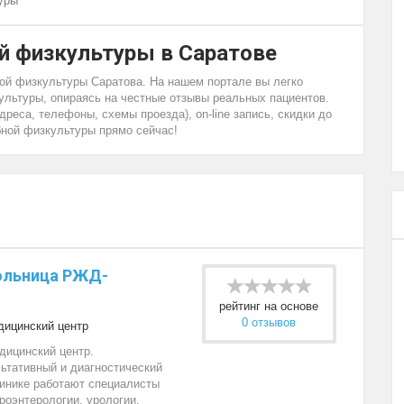
уры
й физкультуры в Саратове
ной физкультуры Саратова. На нашем портале вы легко
льтуры, опираясь на честные отзывы реальных пациентов.
дреса, телефоны, схемы проезда), on-line запись, скидки до
бной физкультуры прямо сейчас!
ольница РЖД-
рейтинг на основе
0 отзывов
ицинский центр
ицинский центр.
ьтативный и диагностический
линике работают специалисты
роэнтерологии, урологии,