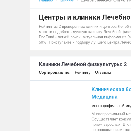
Главная
Клиники
Центры Лечебной физкульт
Центры и клиники Лечебно
Рейтинг из 2 проверенных клиник и центров Лечеб
можете подобрать лучшую клинику Лечебной физку
DocFond - легкий поиск, актуальная информация (а
50%. Приступайте к подбору лучшего центра Лече
Клиники Лечебной физкультуры: 2
Сортировать по:
Рейтингу
Отзывам
Клиническая б
Медицина
многопрофильный мед
Многопрофильный мед
Осуществляет консул
прием взрослых. В к
по направлениям гаст