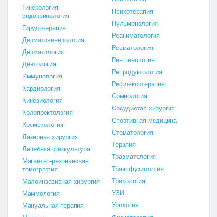
Гинекология-
Психотерапия
эндокринология
Пульмонология
Гирудотерапия
Реаниматология
Дерматовенерология
Ревматология
Дерматология
Рентгенология
Диетология
Репродуктология
Иммунология
Рефлексотерапия
Кардиология
Сомнология
Кинезиология
Сосудистая хирургия
Колопроктология
Спортивная медицина
Косметология
Стоматология
Лазерная хирургия
Терапия
Лечебная физкультура
Травматология
Магнитно-резонансная
Трансфузиология
томография
Трихология
Малоинвазивная хирургия
УЗИ
Маммология
Урология
Мануальная терапия