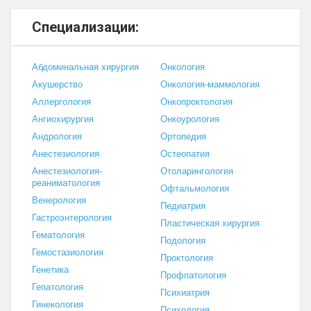
Специализации:
Абдоминальная хирургия
Онкология
Акушерство
Онкология-маммология
Аллергология
Онкопроктология
Ангиохирургия
Онкоурология
Андрология
Ортопедия
Анестезиология
Остеопатия
Анестезиология-
Отоларингология
реаниматология
Офтальмология
Венерология
Педиатрия
Гастроэнтерология
Пластическая хирургия
Гематология
Подология
Гемостазиология
Проктология
Генетика
Профпатология
Гепатология
Психиатрия
Гинекология
Психология