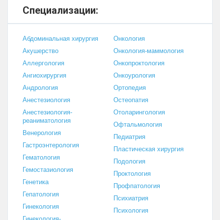
Специализации:
Абдоминальная хирургия
Онкология
Акушерство
Онкология-маммология
Аллергология
Онкопроктология
Ангиохирургия
Онкоурология
Андрология
Ортопедия
Анестезиология
Остеопатия
Анестезиология-
Отоларингология
реаниматология
Офтальмология
Венерология
Педиатрия
Гастроэнтерология
Пластическая хирургия
Гематология
Подология
Гемостазиология
Проктология
Генетика
Профпатология
Гепатология
Психиатрия
Гинекология
Психология
Гинекология-