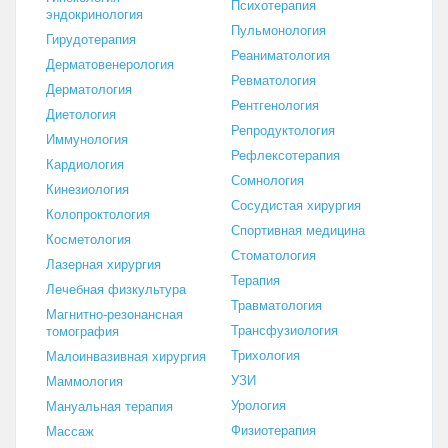
Психотерапия
эндокринология
Пульмонология
Гирудотерапия
Реаниматология
Дерматовенерология
Ревматология
Дерматология
Рентгенология
Диетология
Репродуктология
Иммунология
Рефлексотерапия
Кардиология
Сомнология
Кинезиология
Сосудистая хирургия
Колопроктология
Спортивная медицина
Косметология
Стоматология
Лазерная хирургия
Терапия
Лечебная физкультура
Травматология
Магнитно-резонансная
Трансфузиология
томография
Трихология
Малоинвазивная хирургия
УЗИ
Маммология
Урология
Мануальная терапия
Физиотерапия
Массаж