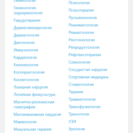
Гинекология
Психология
Гинекология-
Психотерапия
эндокринология
Пульмонология
Гирудотерапия
Реаниматология
Дерматовенерология
Ревматология
Дерматология
Рентгенология
Диетология
Репродуктология
Иммунология
Рефлексотерапия
Кардиология
Сомнология
Кинезиология
Сосудистая хирургия
Колопроктология
Спортивная медицина
Косметология
Стоматология
Лазерная хирургия
Терапия
Лечебная физкультура
Травматология
Магнитно-резонансная
Трансфузиология
томография
Трихология
Малоинвазивная хирургия
УЗИ
Маммология
Урология
Мануальная терапия