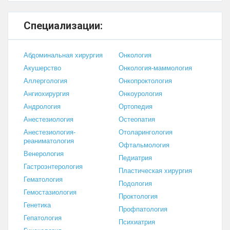
Специализации:
Абдоминальная хирургия
Онкология
Акушерство
Онкология-маммология
Аллергология
Онкопроктология
Ангиохирургия
Онкоурология
Андрология
Ортопедия
Анестезиология
Остеопатия
Анестезиология-
Отоларингология
реаниматология
Офтальмология
Венерология
Педиатрия
Гастроэнтерология
Пластическая хирургия
Гематология
Подология
Гемостазиология
Проктология
Генетика
Профпатология
Гепатология
Психиатрия