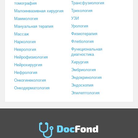
Трансфузиология
томография
Трихология
Малоинвазивная хирургия
УЗИ
Маммология
Урология
Мануальная терапия
Физиотерапия
Массаж
Флебология
Наркология
Функциональная
Неврология
диагностика
Нейрофизиология
Хирургия
Нейрохирургия
Эмбриология
Нефрология
Эндокринология
Онкогинекология
Эндоскопия
Онкодерматология
Эпилептология