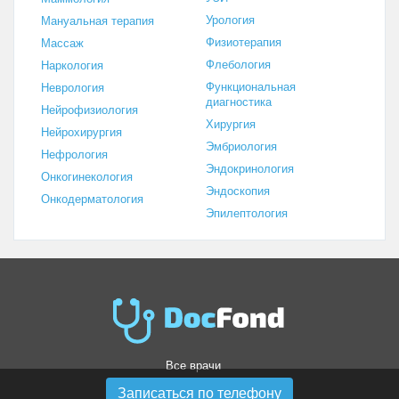
Урология
Мануальная терапия
Физиотерапия
Массаж
Флебология
Наркология
Функциональная
Неврология
диагностика
Нейрофизиология
Хирургия
Нейрохирургия
Эмбриология
Нефрология
Эндокринология
Онкогинекология
Эндоскопия
Онкодерматология
Эпилептология
Все врачи
Все клиники
Записаться по телефону