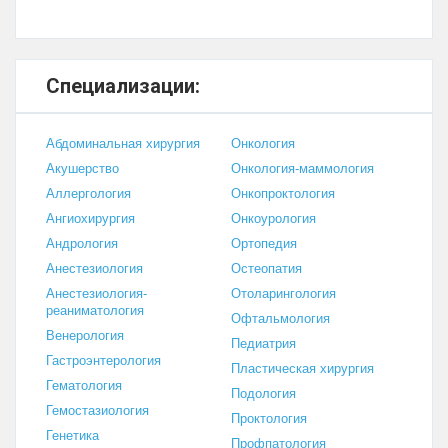
Специализации:
Абдоминальная хирургия
Онкология
Акушерство
Онкология-маммология
Аллергология
Онкопроктология
Ангиохирургия
Онкоурология
Андрология
Ортопедия
Анестезиология
Остеопатия
Анестезиология-
Отоларингология
реаниматология
Офтальмология
Венерология
Педиатрия
Гастроэнтерология
Пластическая хирургия
Гематология
Подология
Гемостазиология
Проктология
Генетика
Профпатология