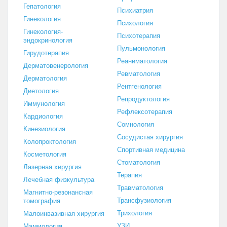
Гепатология
Психиатрия
Гинекология
Психология
Гинекология-
Психотерапия
эндокринология
Пульмонология
Гирудотерапия
Реаниматология
Дерматовенерология
Ревматология
Дерматология
Рентгенология
Диетология
Репродуктология
Иммунология
Рефлексотерапия
Кардиология
Сомнология
Кинезиология
Сосудистая хирургия
Колопроктология
Спортивная медицина
Косметология
Стоматология
Лазерная хирургия
Терапия
Лечебная физкультура
Травматология
Магнитно-резонансная
Трансфузиология
томография
Трихология
Малоинвазивная хирургия
УЗИ
Маммология