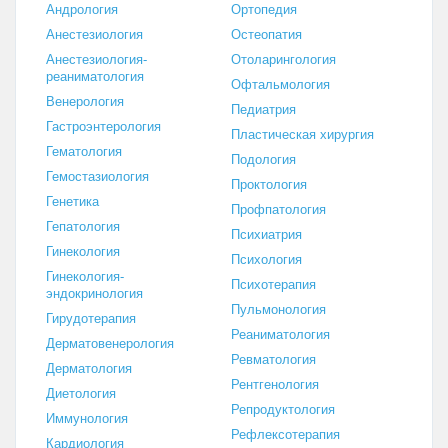
Андрология
Ортопедия
Анестезиология
Остеопатия
Анестезиология-
Отоларингология
реаниматология
Офтальмология
Венерология
Педиатрия
Гастроэнтерология
Пластическая хирургия
Гематология
Подология
Гемостазиология
Проктология
Генетика
Профпатология
Гепатология
Психиатрия
Гинекология
Психология
Гинекология-
Психотерапия
эндокринология
Пульмонология
Гирудотерапия
Реаниматология
Дерматовенерология
Ревматология
Дерматология
Рентгенология
Диетология
Репродуктология
Иммунология
Рефлексотерапия
Кардиология