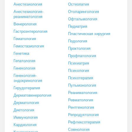
Анестезиология
Остеопатия
Анестезиология-
Отоларингология
реаниматология
Офтальмология
Венерология
Педиатрия
Гастроэнтерология
Пластическая хирургия
Гематология
Подология
Гемостазиология
Проктология
Генетика
Профпатология
Гепатология
Психиатрия
Гинекология
Психология
Гинекология-
Психотерапия
эндокринология
Пульмонология
Гирудотерапия
Реаниматология
Дерматовенерология
Ревматология
Дерматология
Рентгенология
Диетология
Репродуктология
Иммунология
Рефлексотерапия
Кардиология
Сомнология