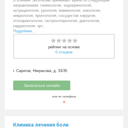
В клинике Эксклюзив принимают врачи по следующим
направлениям: гинекология, эндокринология,
нутрициология, урология, маммология, онкология,
неврология, проктология, сосудистая хирургия,
отоларингология, гастроэнтерология, диетология,
кардиология, орт...
Подробнее...
рейтинг на основе
0 отзывов
г. Саратов, Некрасова, д. 33/35
Записаться онлайн
или по телефону
+
Клиника лечения боли