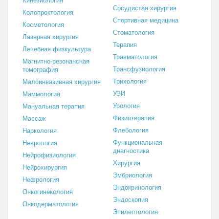
Кинезиология
Сосудистая хирургия
Колопроктология
Спортивная медицина
Косметология
Стоматология
Лазерная хирургия
Терапия
Лечебная физкультура
Травматология
Магнитно-резонансная
Трансфузиология
томография
Трихология
Малоинвазивная хирургия
УЗИ
Маммология
Урология
Мануальная терапия
Физиотерапия
Массаж
Флебология
Наркология
Функциональная
Неврология
диагностика
Нейрофизиология
Хирургия
Нейрохирургия
Эмбриология
Нефрология
Эндокринология
Онкогинекология
Эндоскопия
Онкодерматология
Эпилептология