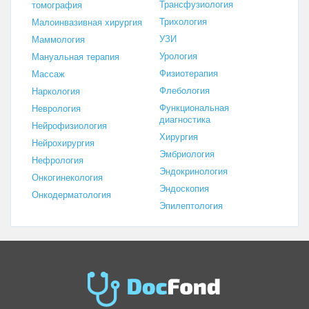
Трансфузиология
томография
Трихология
Малоинвазивная хирургия
УЗИ
Маммология
Урология
Мануальная терапия
Физиотерапия
Массаж
Флебология
Наркология
Функциональная
Неврология
диагностика
Нейрофизиология
Хирургия
Нейрохирургия
Эмбриология
Нефрология
Эндокринология
Онкогинекология
Эндоскопия
Онкодерматология
Эпилептология