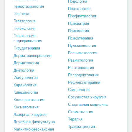
Подология
Гемостазиология
Проктология
Генетика
Профпатология
Гепатология
Психиатрия
Гинекология
Психология
Гинекология-
Психотерапия
эндокринология
Пульмонология
Гирудотерапия
Реаниматология
Дерматовенерология
Ревматология
Дерматология
Рентгенология
Диетология
Репродуктология
Иммунология
Рефлексотерапия
Кардиология
Сомнология
Кинезиология
Сосудистая хирургия
Колопроктология
Спортивная медицина
Косметология
Стоматология
Лазерная хирургия
Терапия
Лечебная физкультура
Травматология
Магнитно-резонансная