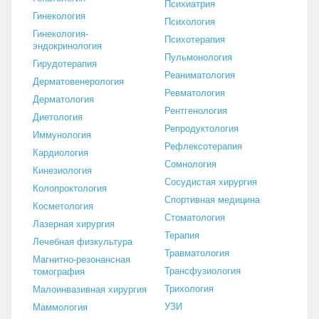
Психиатрия
Гинекология
Психология
Гинекология-
Психотерапия
эндокринология
Пульмонология
Гирудотерапия
Реаниматология
Дерматовенерология
Ревматология
Дерматология
Рентгенология
Диетология
Репродуктология
Иммунология
Рефлексотерапия
Кардиология
Сомнология
Кинезиология
Сосудистая хирургия
Колопроктология
Спортивная медицина
Косметология
Стоматология
Лазерная хирургия
Терапия
Лечебная физкультура
Травматология
Магнитно-резонансная
Трансфузиология
томография
Трихология
Малоинвазивная хирургия
УЗИ
Маммология