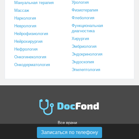
Урология
Мануальная терапия
Физиотерапия
Массаж
Флебология
Наркология
Функциональная
Неврология
диагностика
Нейрофизиология
Хирургия
Нейрохирургия
Эмбриология
Нефрология
Эндокринология
Онкогинекология
Эндоскопия
Онкодерматология
Эпилептология
Все врачи
Все клиники
Записаться по телефону