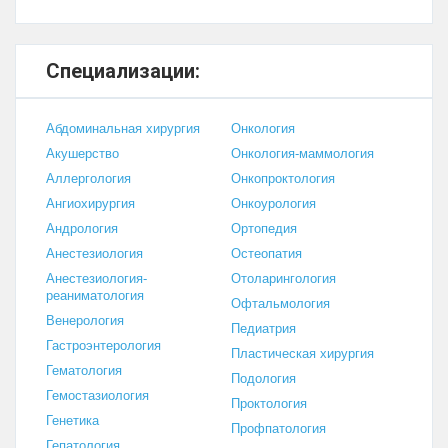
Специализации:
Абдоминальная хирургия
Онкология
Акушерство
Онкология-маммология
Аллергология
Онкопроктология
Ангиохирургия
Онкоурология
Андрология
Ортопедия
Анестезиология
Остеопатия
Анестезиология-
Отоларингология
реаниматология
Офтальмология
Венерология
Педиатрия
Гастроэнтерология
Пластическая хирургия
Гематология
Подология
Гемостазиология
Проктология
Генетика
Профпатология
Гепатология