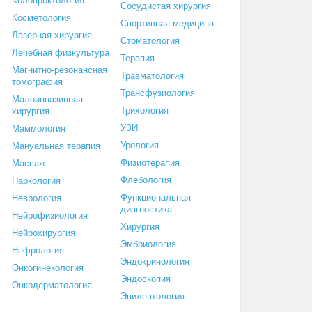
Колопроктология
Сосудистая хирургия
Косметология
Спортивная медицина
Лазерная хирургия
Стоматология
Лечебная физкультура
Терапия
Магнитно-резонансная
Травматология
томография
Трансфузиология
Малоинвазивная
Трихология
хирургия
УЗИ
Маммология
Урология
Мануальная терапия
Физиотерапия
Массаж
Флебология
Наркология
Функциональная
Неврология
диагностика
Нейрофизиология
Хирургия
Нейрохирургия
Эмбриология
Нефрология
Эндокринология
Онкогинекология
Эндоскопия
Онкодерматология
Эпилептология