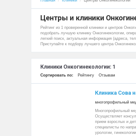
Главная
Клиники
Центры Онкогинекологии
Центры и клиники Онкогин
Рейтинг из 1 проверенной клиники и центров Онко
подобрать лучшую клинику Онкогинекологии, опира
легкий поиск, актуальная информация (адреса, тел
Приступайте к подбору лучшего центра Онкогинеко
Клиники Онкогинекологии: 1
Сортировать по:
Рейтингу
Отзывам
Клиника Сова н
многопрофильный мед
Многопрофильный мед
Осуществляет консул
прием взрослых и дет
специалисты по напра
урологии, гинекологии