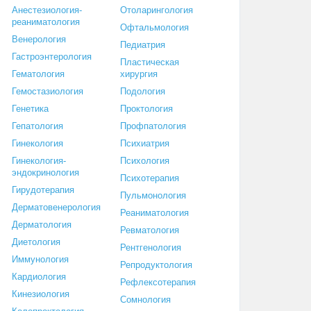
Анестезиология-
Отоларингология
реаниматология
Офтальмология
Венерология
Педиатрия
Гастроэнтерология
Пластическая
Гематология
хирургия
Гемостазиология
Подология
Генетика
Проктология
Гепатология
Профпатология
Гинекология
Психиатрия
Гинекология-
Психология
эндокринология
Психотерапия
Гирудотерапия
Пульмонология
Дерматовенерология
Реаниматология
Дерматология
Ревматология
Диетология
Рентгенология
Иммунология
Репродуктология
Кардиология
Рефлексотерапия
Кинезиология
Сомнология