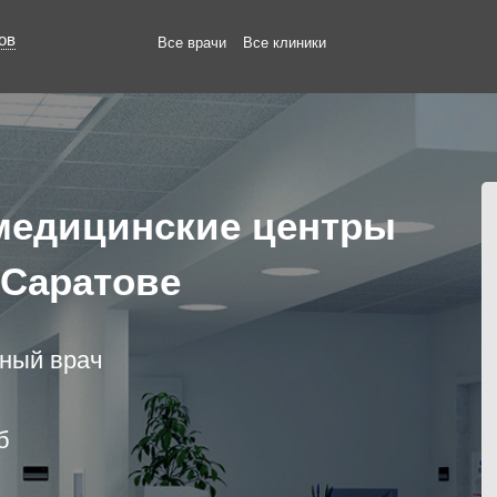
ов
Все врачи
Все клиники
медицинские центры
 Саратове
нный врач
б