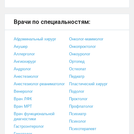
Врачи по специальностям:
Абдоминальный хирург
Онколог-маммолог
Акушер
Онкопроктолог
Аллерголог
Онкоуролог
Ангиохирург
Ортопед
Андролог
Остеопат
Анестезиолог
Педиатр
Анестезиолог-реаниматолог
Пластический хирург
Венеролог
Подолог
Врач ЛФК
Проктолог
Врач МРТ
Профпатолог
Врач функциональной
Психиатр
диагностики
Психолог
Гастроэнтеролог
Психотерапевт
Гематолог