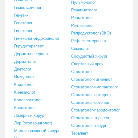
Пульмонолог
Гемостазиолог
Реаниматолог
Генетик
Ревматолог
Гепатолог
Рентгенолог
Гинеколог
Репродуктолог (ЭКО)
Гинеколог-эндокринолог
Рефлексотерапевт
Гирудотерапевт
Сомнолог
Дерматовенеролог
Сосудистый хирург
Дерматолог
Спортивный врач
Диетолог
Стоматолог
Иммунолог
Стоматолог-гигиенист
Кардиолог
Стоматолог-имплантолог
Кинезиолог
Стоматолог-ортодонт
Колопроктолог
Стоматолог-ортопед
Косметолог
Стоматолог-пародонтолог
Лазерный хирург
Стоматолог-терапевт
Лор (отоларинголог)
Стоматолог-хирург
Малоинвазивный хирург
Терапевт