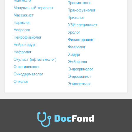
Маммолог
Травматолог
Мануальный терапевт
Трансфузиолог
Массажист
Трихолог
Нарколог
УЗИ-специалист
Невролог
Уролог
Нейрофизиолог
Физиотерапевт
Нейрохирург
Флеболог
Нефролог
Хирург
Окулист (офтальмолог)
Эмбриолог
Онкогинеколог
Эндокринолог
Онкодерматолог
Эндоскопист
Онколог
Эпилептолог