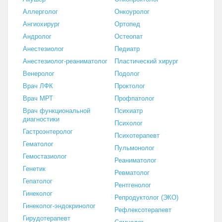
Аллерголог
Онкоуролог
Ангиохирург
Ортопед
Андролог
Остеопат
Анестезиолог
Педиатр
Анестезиолог-реаниматолог
Пластический хирург
Венеролог
Подолог
Врач ЛФК
Проктолог
Врач МРТ
Профпатолог
Врач функциональной
Психиатр
диагностики
Психолог
Гастроэнтеролог
Психотерапевт
Гематолог
Пульмонолог
Гемостазиолог
Реаниматолог
Генетик
Ревматолог
Гепатолог
Рентгенолог
Гинеколог
Репродуктолог (ЭКО)
Гинеколог-эндокринолог
Рефлексотерапевт
Гирудотерапевт