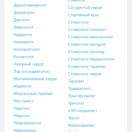
Сомнолог
Дерматовенеролог
Сосудистый хирург
Дерматолог
Спортивный врач
Диетолог
Стоматолог
Иммунолог
Стоматолог-гигиенист
Кардиолог
Стоматолог-имплантолог
Кинезиолог
Стоматолог-ортодонт
Колопроктолог
Стоматолог-ортопед
Косметолог
Стоматолог-пародонтолог
Лазерный хирург
Стоматолог-терапевт
Лор (отоларинголог)
Стоматолог-хирург
Малоинвазивный хирург
Терапевт
Маммолог
Травматолог
Мануальный терапевт
Трансфузиолог
Массажист
Трихолог
Нарколог
УЗИ-специалист
Невролог
Уролог
Нейрофизиолог
Физиотерапевт
Нейрохирург