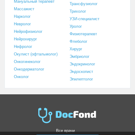
Мануальный терапевт
Трансфузиолог
Массажист
Трихолог
Нарколог
УЗИ-специалист
Невролог
Уролог
Нейрофизиолог
Физиотерапевт
Нейрохирург
Флеболог
Нефролог
Хирург
Окулист (офтальмолог)
Эмбриолог
Онкогинеколог
Эндокринолог
Онкодерматолог
Эндоскопист
Онколог
Эпилептолог
Все врачи