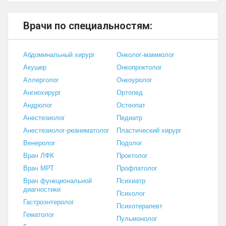
Врачи по специальностям:
Абдоминальный хирург
Онколог-маммолог
Акушер
Онкопроктолог
Аллерголог
Онкоуролог
Ангиохирург
Ортопед
Андролог
Остеопат
Анестезиолог
Педиатр
Анестезиолог-реаниматолог
Пластический хирург
Венеролог
Подолог
Врач ЛФК
Проктолог
Врач МРТ
Профпатолог
Врач функциональной
Психиатр
диагностики
Психолог
Гастроэнтеролог
Психотерапевт
Гематолог
Пульмонолог