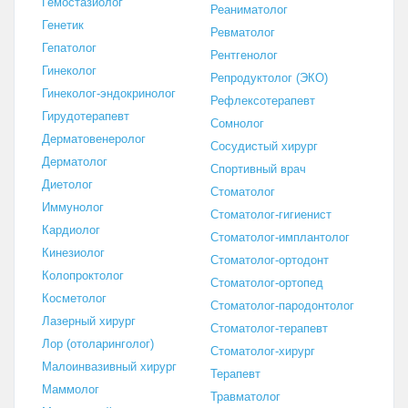
Гемостазиолог
Реаниматолог
Генетик
Ревматолог
Гепатолог
Рентгенолог
Гинеколог
Репродуктолог (ЭКО)
Гинеколог-эндокринолог
Рефлексотерапевт
Гирудотерапевт
Сомнолог
Дерматовенеролог
Сосудистый хирург
Дерматолог
Спортивный врач
Диетолог
Стоматолог
Иммунолог
Стоматолог-гигиенист
Кардиолог
Стоматолог-имплантолог
Кинезиолог
Стоматолог-ортодонт
Колопроктолог
Стоматолог-ортопед
Косметолог
Стоматолог-пародонтолог
Лазерный хирург
Стоматолог-терапевт
Лор (отоларинголог)
Стоматолог-хирург
Малоинвазивный хирург
Терапевт
Маммолог
Травматолог