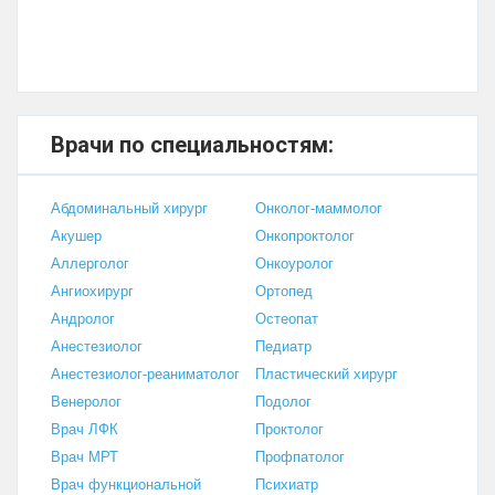
Врачи по специальностям:
Абдоминальный хирург
Онколог-маммолог
Акушер
Онкопроктолог
Аллерголог
Онкоуролог
Ангиохирург
Ортопед
Андролог
Остеопат
Анестезиолог
Педиатр
Анестезиолог-реаниматолог
Пластический хирург
Венеролог
Подолог
Врач ЛФК
Проктолог
Врач МРТ
Профпатолог
Врач функциональной
Психиатр