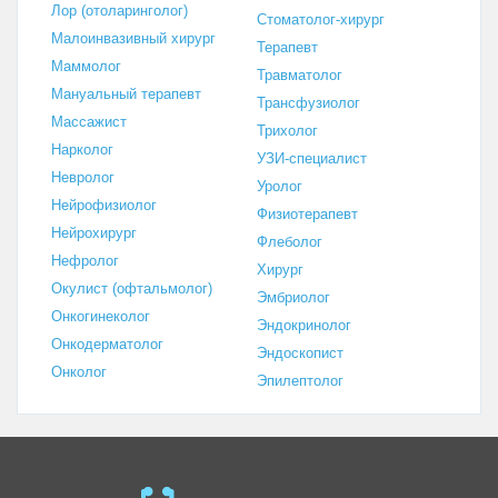
Лор (отоларинголог)
Стоматолог-хирург
Малоинвазивный хирург
Терапевт
Маммолог
Травматолог
Мануальный терапевт
Трансфузиолог
Массажист
Трихолог
Нарколог
УЗИ-специалист
Невролог
Уролог
Нейрофизиолог
Физиотерапевт
Нейрохирург
Флеболог
Нефролог
Хирург
Окулист (офтальмолог)
Эмбриолог
Онкогинеколог
Эндокринолог
Онкодерматолог
Эндоскопист
Онколог
Эпилептолог