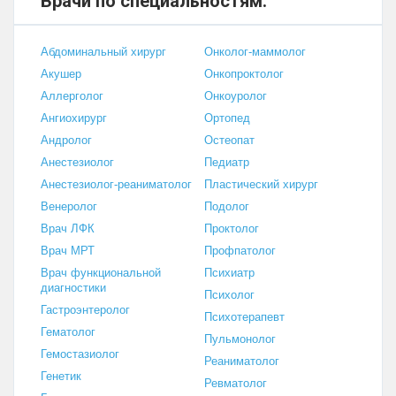
Врачи по специальностям:
Абдоминальный хирург
Онколог-маммолог
Акушер
Онкопроктолог
Аллерголог
Онкоуролог
Ангиохирург
Ортопед
Андролог
Остеопат
Анестезиолог
Педиатр
Анестезиолог-реаниматолог
Пластический хирург
Венеролог
Подолог
Врач ЛФК
Проктолог
Врач МРТ
Профпатолог
Врач функциональной
Психиатр
диагностики
Психолог
Гастроэнтеролог
Психотерапевт
Гематолог
Пульмонолог
Гемостазиолог
Реаниматолог
Генетик
Ревматолог