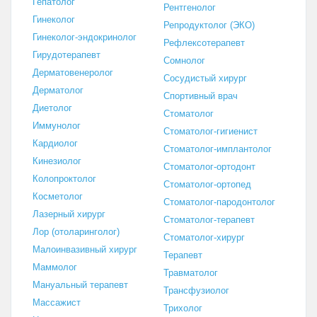
Гепатолог
Рентгенолог
Гинеколог
Репродуктолог (ЭКО)
Гинеколог-эндокринолог
Рефлексотерапевт
Гирудотерапевт
Сомнолог
Дерматовенеролог
Сосудистый хирург
Дерматолог
Спортивный врач
Диетолог
Стоматолог
Иммунолог
Стоматолог-гигиенист
Кардиолог
Стоматолог-имплантолог
Кинезиолог
Стоматолог-ортодонт
Колопроктолог
Стоматолог-ортопед
Косметолог
Стоматолог-пародонтолог
Лазерный хирург
Стоматолог-терапевт
Лор (отоларинголог)
Стоматолог-хирург
Малоинвазивный хирург
Терапевт
Маммолог
Травматолог
Мануальный терапевт
Трансфузиолог
Массажист
Трихолог