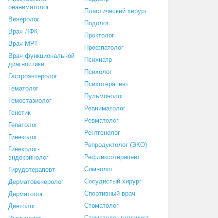
реаниматолог
Пластический хирург
Венеролог
Подолог
Врач ЛФК
Проктолог
Врач МРТ
Профпатолог
Врач функциональной
Психиатр
диагностики
Психолог
Гастроэнтеролог
Психотерапевт
Гематолог
Пульмонолог
Гемостазиолог
Реаниматолог
Генетик
Ревматолог
Гепатолог
Рентгенолог
Гинеколог
Репродуктолог (ЭКО)
Гинеколог-
Рефлексотерапевт
эндокринолог
Сомнолог
Гирудотерапевт
Сосудистый хирург
Дерматовенеролог
Спортивный врач
Дерматолог
Стоматолог
Диетолог
Стоматолог-гигиенист