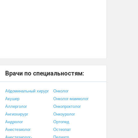
Врачи по специальностям:
Абдоминальный хирург
Онколог
Акушер
Онколог-маммолог
Аллерголог
Онкопроктолог
Ангиохирург
Онкоуролог
Андролог
Ортопед
Анестезиолог
Остеопат
Анестезиолог-
Педиатр