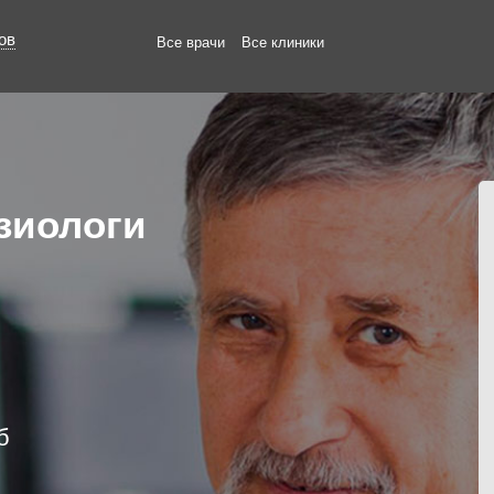
ов
Все врачи
Все клиники
зиологи
б