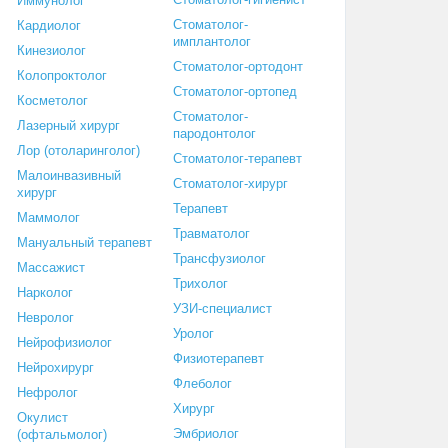
Иммунолог
Стоматолог-
Кардиолог
имплантолог
Кинезиолог
Стоматолог-ортодонт
Колопроктолог
Стоматолог-ортопед
Косметолог
Стоматолог-
Лазерный хирург
пародонтолог
Лор (отоларинголог)
Стоматолог-терапевт
Малоинвазивный
Стоматолог-хирург
хирург
Терапевт
Маммолог
Травматолог
Мануальный терапевт
Трансфузиолог
Массажист
Трихолог
Нарколог
УЗИ-специалист
Невролог
Уролог
Нейрофизиолог
Физиотерапевт
Нейрохирург
Флеболог
Нефролог
Хирург
Окулист
Эмбриолог
(офтальмолог)